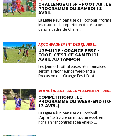
FÉMININES | FOOTBALL FÉMININ | INFOS-
CHALLENGE U15F – FOOT A8 : LE
LIGUE | JEUNES | U15F | VIE DES CLUBS
PROGRAMME DU SAMEDI 18
AVRIL
La Ligue Réunionnaise de Football informe
les clubs de la répartition des équipes
dans le cadre du Challe...
ACCOMPAGNEMENT DES CLUBS |
FÉMININES | FOOTBALL FÉMININ | INFOS-
U7F-U11F : ORANGE FESTI-
LIGUE | JEUNES | U11 | U7 | U9
FOOT, C’EST CE SAMEDI 11
AVRIL AU TAMPON
Les jeunes footballeuses réunionnaises
seront à l’honneur ce week-end à
l’occasion de l’Orange Festi-Foot...
36 ANS | 42 ANS | ACCOMPAGNEMENT DES
CLUBS | FÉMININES | FOOTBALL
COMPÉTITIONS : LE
ENTREPRISE | FOOTBALL FÉMININ |
PROGRAMME DU WEEK-END (10-
FUTSAL | INFOS-LIGUE | JEUNES |
12 AVRIL)
RÉGIONALE 1 | RÉGIONALE 2 | RÉGIONALE 3
| RÉGIONALE ENTREPRISE 1 | RÉGIONALE
La Ligue Réunionnaise de Football
FÉMININE 1 | U15 | U17 | U18 F | VÉTÉRANS |
s'apprête à vivre un nouveau week-end
VIE DES CLUBS
riche en rencontres et en enjeux ...