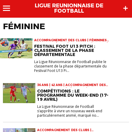
LIGUE REUNIONNAISE DE
FOOTBALL
FÉMININE
ACCOMPAGNEMENT DES CLUBS | FÉMININES |
FOOTBALL FÉMININ | INFOS-LIGUE | JEUNES |
FESTIVAL FOOT U13 PITCH :
U13 | VIE DES CLUBS
CLASSEMENT DE LA PHASE
DÉPARTEMENTALE
La Ligue Réunionnaise de Football publie le
classement de la phase départementale du
Festival Foot U13 Pi...
36 ANS | 42 ANS | ACCOMPAGNEMENT DES
CLUBS | COUPES | FÉMININES | FOOTBALL
COMPÉTITIONS : LE
FÉMININ | INFOS-LIGUE | JEUNES |
PROGRAMME DU WEEK-END (17-
RÉGIONALE 1 | RÉGIONALE 2 | RÉGIONALE 3
19 AVRIL)
| RÉGIONALE ENTREPRISE 1 | U14 | U15 |
U17 | U18 F | VÉTÉRANS | VIE DES CLUBS
La Ligue Réunionnaise de Football
s’apprête à vivre un nouveau week-end
particulièrement animé, marqué no...
ACCOMPAGNEMENT DES CLUBS |