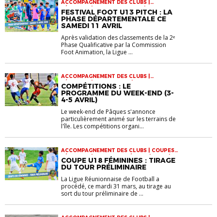
ACCOMPAGNEMENT DES CLUBS |
FÉMININES | FOOT ANIMATION | FOOTBALL
FESTIVAL FOOT U13 PITCH : LA
FÉMININ | INFOS-LIGUE | JEUNES | U13 | VIE
PHASE DÉPARTEMENTALE CE
DES CLUBS
SAMEDI 11 AVRIL
Après validation des classements de la 2ᵉ
Phase Qualificative par la Commission
Foot Animation, la Ligue ...
ACCOMPAGNEMENT DES CLUBS |
FÉMININES | FOOT LOISIR | FOOTBALL
COMPÉTITIONS : LE
ENTREPRISE | FOOTBALL FÉMININ |
PROGRAMME DU WEEK-END (3-
FUTSAL | INFOS-LIGUE | JEUNES |
4-5 AVRIL)
RÉGIONALE 1 | RÉGIONALE 2 | RÉGIONALE 3
| RÉGIONALE ENTREPRISE 1 | RÉGIONALE
Le week-end de Pâques s'annonce
FÉMININE 1 | U15 | U17 | U18 F | VIE DES
particulièrement animé sur les terrains de
CLUBS
l'île. Les compétitions organi...
ACCOMPAGNEMENT DES CLUBS | COUPES |
FÉMININES | FOOTBALL FÉMININ | U18 F |
COUPE U18 FÉMININES : TIRAGE
VIE DES CLUBS
DU TOUR PRÉLIMINAIRE
La Ligue Réunionnaise de Football a
procédé, ce mardi 31 mars, au tirage au
sort du tour préliminaire de ...