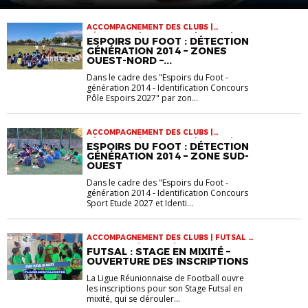
ACCOMPAGNEMENT DES CLUBS |
DÉTECTIONS | INFOS-LIGUE | JEUNES | VIE
ESPOIRS DU FOOT : DÉTECTION
DES CLUBS
GÉNÉRATION 2014 – ZONES
OUEST-NORD –...
Dans le cadre des "Espoirs du Foot -
génération 2014 - Identification Concours
Pôle Espoirs 2027" par zon...
ACCOMPAGNEMENT DES CLUBS |
DÉTECTIONS | INFOS-LIGUE | JEUNES | VIE
ESPOIRS DU FOOT : DÉTECTION
DES CLUBS
GÉNÉRATION 2014 – ZONE SUD-
OUEST
Dans le cadre des "Espoirs du Foot -
génération 2014 - Identification Concours
Sport Etude 2027 et Identi...
ACCOMPAGNEMENT DES CLUBS | FUTSAL |
INFOS-LIGUE | JEUNES | VIE DES CLUBS
FUTSAL : STAGE EN MIXITÉ –
OUVERTURE DES INSCRIPTIONS
La Ligue Réunionnaise de Football ouvre
les inscriptions pour son Stage Futsal en
mixité, qui se dérouler...