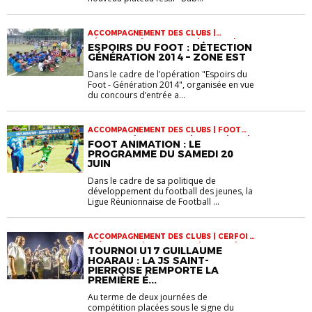
ACCOMPAGNEMENT DES CLUBS |
DÉTECTIONS | INFOS-LIGUE | JEUNES |
ESPOIRS DU FOOT : DÉTECTION
PÔLE ESPOIRS | VIE DES CLUBS
GÉNÉRATION 2014 – ZONE EST
Dans le cadre de l’opération "Espoirs du
Foot - Génération 2014", organisée en vue
du concours d’entrée a...
ACCOMPAGNEMENT DES CLUBS | FOOT
ANIMATION | INFOS-LIGUE | JEUNES | U11 |
FOOT ANIMATION : LE
U13 | VIE DES CLUBS
PROGRAMME DU SAMEDI 20
JUIN
Dans le cadre de sa politique de
développement du football des jeunes, la
Ligue Réunionnaise de Football ...
ACCOMPAGNEMENT DES CLUBS | CERFOI |
EVÉNEMENTS | INFOS-LIGUE | JEUNES |
TOURNOI U17 GUILLAUME
SECTIONS SPORTIVES | U17 | VIE DES
HOARAU : LA JS SAINT-
CLUBS
PIERROISE REMPORTE LA
PREMIÈRE É...
Au terme de deux journées de
compétition placées sous le signe du