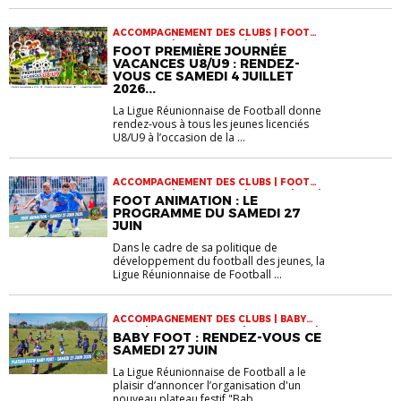
ACCOMPAGNEMENT DES CLUBS | FOOT
ANIMATION | INFOS-LIGUE | U9 | VIE DES
FOOT PREMIÈRE JOURNÉE
CLUBS
VACANCES U8/U9 : RENDEZ-
VOUS CE SAMEDI 4 JUILLET
2026...
La Ligue Réunionnaise de Football donne
rendez-vous à tous les jeunes licenciés
U8/U9 à l’occasion de la ...
ACCOMPAGNEMENT DES CLUBS | FOOT
ANIMATION | INFOS-LIGUE | JEUNES | U11 |
FOOT ANIMATION : LE
U13 | U9 | VIE DES CLUBS
PROGRAMME DU SAMEDI 27
JUIN
Dans le cadre de sa politique de
développement du football des jeunes, la
Ligue Réunionnaise de Football ...
ACCOMPAGNEMENT DES CLUBS | BABY
FOOT | FOOT ANIMATION | INFOS-LIGUE |
BABY FOOT : RENDEZ-VOUS CE
JEUNES | VIE DES CLUBS
SAMEDI 27 JUIN
La Ligue Réunionnaise de Football a le
plaisir d’annoncer l’organisation d'un
nouveau plateau festif "Bab...