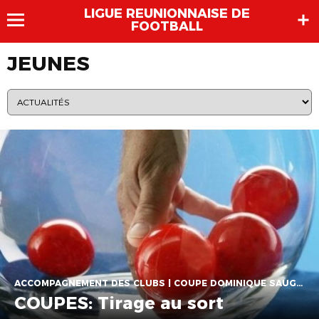
LIGUE REUNIONNAISE DE
FOOTBALL
JEUNES
ACCOMPAGNEMENT DES CLUBS | COUPE DOMINIQUE SAUGER | COUPES | FOOT LOISIR | FUTSAL | INFOS-LIGUE | JEUNES | U14 | U15 | U17 | VIE DES CLUBS
COUPES: Tirage au sort