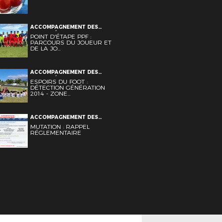
LOISIR FUTSAL INFOS-LIGUE
JEUNES U14 U15 U17 VIE DES
CLUBS
ACCOMPAGNEMENT DES
CLUBS DÉTECTIONS INFOS-
POINT D'ÉTAPE PPF :
LIGUE PÔLE ESPOIRS SPORT-
PARCOURS DU JOUEUR ET
ETUDE FÉMININ VIE DES CLUBS
DE LA JO...
ACCOMPAGNEMENT DES
CLUBS DÉTECTIONS INFOS-
ESPOIRS DU FOOT :
LIGUE JEUNES VIE DES CLUBS
DÉTECTION GÉNÉRATION
2014 - ZONE...
ACCOMPAGNEMENT DES
CLUBS INFOS-LIGUE STATUTS
MUTATION : RAPPEL
ET RÈGLEMENTS VIE DES
RÉGLEMENTAIRE
CLUBS