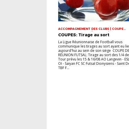
ACCOMPAGNEMENT DES CLUBS | COUPE
DOMINIQUE SAUGER | COUPES | FOOT LOISI
COUPES: Tirage au sort
FUTSAL | INFOS-LIGUE | JEUNES | U14 | U15 |
VIE DES CLUBS
La Ligue Réunionnaise de Football vous
communique les tirages au sort ayant eu li
aujourd'hui au sein de son siège COUPE DE
RÉUNION FUTSAL: Tirage au sort des 1/4 de 
Tour prévu les 15 & 16/08 AO Langevin - ES
OI - Saiyan FC SC Futsal Dionysiens - Saint D
TBF F...