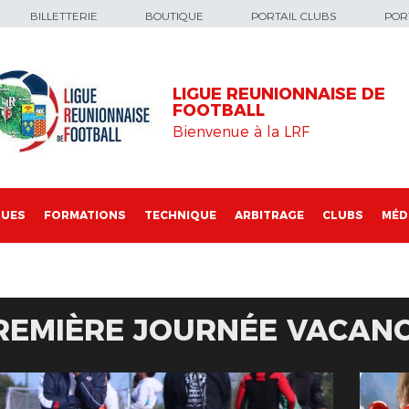
BILLETTERIE
BOUTIQUE
PORTAIL CLUBS
PORT
LIGUE REUNIONNAISE DE
FOOTBALL
Bienvenue à la LRF
QUES
FORMATIONS
TECHNIQUE
ARBITRAGE
CLUBS
MÉD
REMIÈRE JOURNÉE VACANC