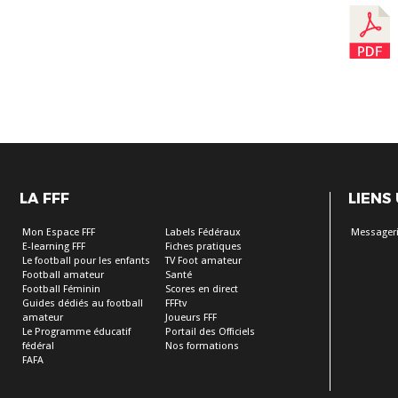
LA FFF
LIENS
Mon Espace FFF
Labels Fédéraux
Messageri
E-learning FFF
Fiches pratiques
Le football pour les enfants
TV Foot amateur
Football amateur
Santé
Football Féminin
Scores en direct
Guides dédiés au football
FFFtv
amateur
Joueurs FFF
Le Programme éducatif
Portail des Officiels
fédéral
Nos formations
FAFA