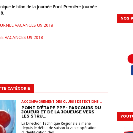
8.
NOS P
URNEE VACANCES U9 2018
EE VACANCES U9 2018
TTE CATÉGORIE
ACCOMPAGNEMENT DES CLUBS | DÉTECTIONS |
INFOS-LIGUE | PÔLE ESPOIRS | SPORT-ETUDE
POINT D’ÉTAPE PPF : PARCOURS DU
FÉMININ | VIE DES CLUBS
JOUEUR ET DE LA JOUEUSE VERS
LES STRU...
YOUT
La Direction Technique Régionale a mené
depuis le début de saison la vaste opération
d'identification des...