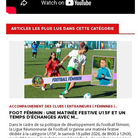
ARTICLES LES PLUS LUS DANS CETTE CATÉGORIE
ACCOMPAGNEMENT DES CLUBS | ENTRAINEURS | FÉMININES |
FOOTBALL FÉMININ | INFOS-LIGUE | U15F | VIE DES CLUBS
FOOT FÉMININ : UNE MATINÉE FESTIVE U15F ET UN
TEMPS D’ÉCHANGES AVEC M...
Dans le cadre de sa politique de développement du football féminin,
la Ligue Réunionnaise de Football organise une matinée festive
dédiée à la catégorie U15F, le samedi 18 juillet 2026, de 8h00 à 12h00,