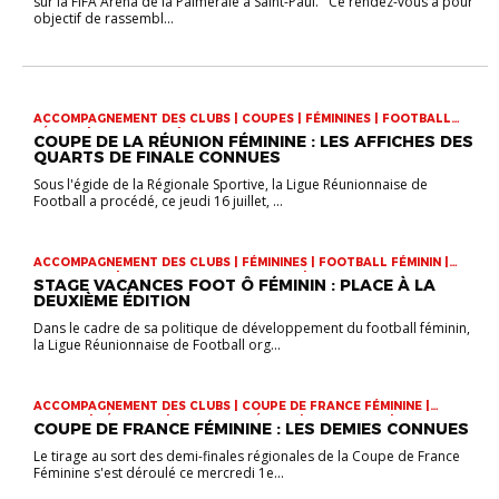
sur la FIFA Arena de la Palmeraie à Saint-Paul. Ce rendez-vous a pour
objectif de rassembl...
ACCOMPAGNEMENT DES CLUBS | COUPES | FÉMININES | FOOTBALL
FÉMININ | INFOS-LIGUE | VIE DES CLUBS
COUPE DE LA RÉUNION FÉMININE : LES AFFICHES DES
QUARTS DE FINALE CONNUES
Sous l'égide de la Régionale Sportive, la Ligue Réunionnaise de
Football a procédé, ce jeudi 16 juillet, ...
ACCOMPAGNEMENT DES CLUBS | FÉMININES | FOOTBALL FÉMININ |
INFOS-LIGUE | INSCRIPTIONS FORMATIONS | VIE DES CLUBS
STAGE VACANCES FOOT Ô FÉMININ : PLACE À LA
DEUXIÈME ÉDITION
Dans le cadre de sa politique de développement du football féminin,
la Ligue Réunionnaise de Football org...
ACCOMPAGNEMENT DES CLUBS | COUPE DE FRANCE FÉMININE |
COUPES | FÉMININES | FOOTBALL FÉMININ | INFOS-LIGUE | VIE DES
COUPE DE FRANCE FÉMININE : LES DEMIES CONNUES
CLUBS
Le tirage au sort des demi-finales régionales de la Coupe de France
Féminine s'est déroulé ce mercredi 1e...