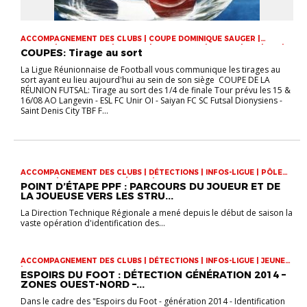
ACCOMPAGNEMENT DES CLUBS | COUPE DOMINIQUE SAUGER |
COUPES | FOOT LOISIR | FUTSAL | INFOS-LIGUE | JEUNES | U14 | U15 |
COUPES: Tirage au sort
U17 | VIE DES CLUBS
La Ligue Réunionnaise de Football vous communique les tirages au
sort ayant eu lieu aujourd'hui au sein de son siège COUPE DE LA
RÉUNION FUTSAL: Tirage au sort des 1/4 de finale Tour prévu les 15 &
16/08 AO Langevin - ESL FC Unir OI - Saiyan FC SC Futsal Dionysiens -
Saint Denis City TBF F...
ACCOMPAGNEMENT DES CLUBS | DÉTECTIONS | INFOS-LIGUE | PÔLE
ESPOIRS | SPORT-ETUDE FÉMININ | VIE DES CLUBS
POINT D’ÉTAPE PPF : PARCOURS DU JOUEUR ET DE
LA JOUEUSE VERS LES STRU...
La Direction Technique Régionale a mené depuis le début de saison la
vaste opération d'identification des...
ACCOMPAGNEMENT DES CLUBS | DÉTECTIONS | INFOS-LIGUE | JEUNES
| VIE DES CLUBS
ESPOIRS DU FOOT : DÉTECTION GÉNÉRATION 2014 –
ZONES OUEST-NORD –...
Dans le cadre des "Espoirs du Foot - génération 2014 - Identification