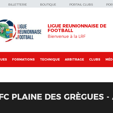
BILLETTERIE
BOUTIQUE
PORTAIL CLUBS
PORT
LIGUE REUNIONNAISE DE
FOOTBALL
Bienvenue à la LRF
QUES
FORMATIONS
TECHNIQUE
ARBITRAGE
CLUBS
MÉD
 FC PLAINE DES GRÈGUES 