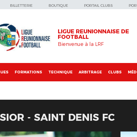
BILLETTERIE
BOUTIQUE
PORTAIL CLUBS
PORT
LIGUE REUNIONNAISE DE
FOOTBALL
Bienvenue à la LRF
QUES
FORMATIONS
TECHNIQUE
ARBITRAGE
CLUBS
MÉD
SIOR - SAINT DENIS FC