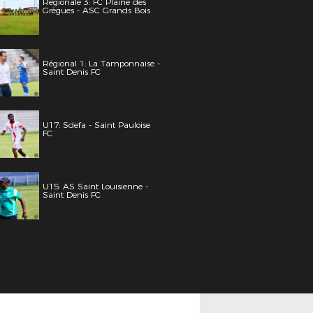
Régionale 3: FC Plaine des
Grègues - ASC Grands Bois
Régional 1: La Tamponnaise -
Saint Denis FC
U17: Sdefa - Saint Pauloise
FC
U15: AS Saint Louisienne -
Saint Denis FC