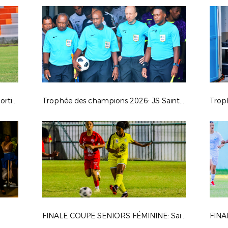
Régionale 1: AS Excelsior - Union Sporting Bénédictine
Trophée des champions 2026: JS Saint Pierroise - AS Jeanne D'Arc
Trop
FINALE COUPE SENIORS FÉMININE: Saint Pauloise FC - Saint Denis FC