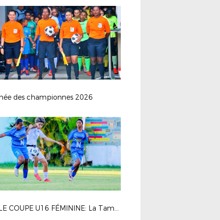
hée des championnes 2026
FINALE COUPE U16 FÉMININE: La Tamponnaise - Saint Pauloise FC