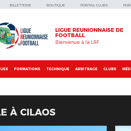
BILLETTERIE
BOUTIQUE
PORTAIL CLUBS
PORT
LIGUE REUNIONNAISE DE
FOOTBALL
Bienvenue à la LRF
QUES
FORMATIONS
TECHNIQUE
ARBITRAGE
CLUBS
MÉD
LE À CILAOS