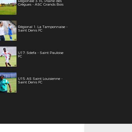
Régionale 3: FC Plaine des
Grègues - ASC Grands Bois
Régional 1: La Tamponnaise -
Saint Denis FC
U17: Sdefa - Saint Pauloise
FC
U15: AS Saint Louisienne -
Saint Denis FC