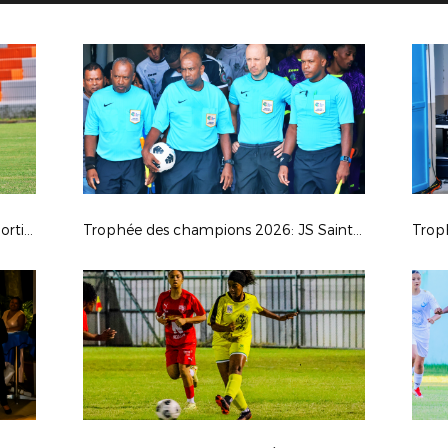
Régionale 1: AS Excelsior - Union Sporting Bénédictine
Trophée des champions 2026: JS Saint Pierroise - AS Jeanne D'Arc
Trop