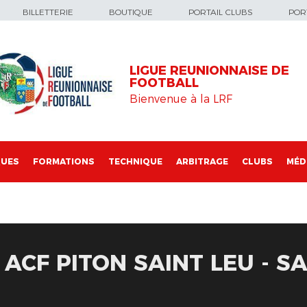
BILLETTERIE
BOUTIQUE
PORTAIL CLUBS
PORT
LIGUE REUNIONNAISE DE
FOOTBALL
Bienvenue à la LRF
QUES
FORMATIONS
TECHNIQUE
ARBITRAGE
CLUBS
MÉD
 ACF PITON SAINT LEU - S