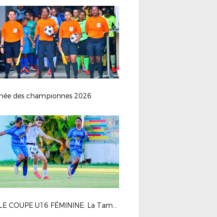
hée des championnes 2026
FINALE COUPE U16 FÉMININE: La Tamponnaise - Saint Pauloise FC