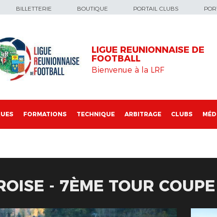
BILLETTERIE
BOUTIQUE
PORTAIL CLUBS
PORT
LIGUE REUNIONNAISE DE
FOOTBALL
Bienvenue à la LRF
QUES
FORMATIONS
TECHNIQUE
ARBITRAGE
CLUBS
MÉD
RROISE - 7ÈME TOUR COUP