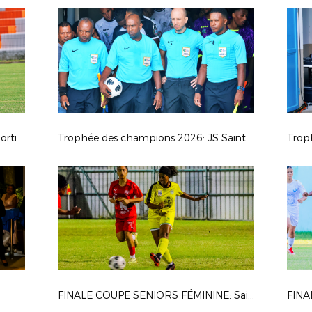
Régionale 1: AS Excelsior - Union Sporting Bénédictine
Trophée des champions 2026: JS Saint Pierroise - AS Jeanne D'Arc
Trop
FINALE COUPE SENIORS FÉMININE: Saint Pauloise FC - Saint Denis FC