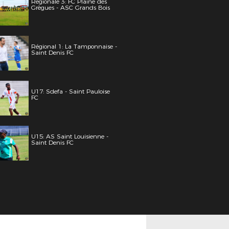
Régionale 3: FC Plaine des
Grègues - ASC Grands Bois
Régional 1: La Tamponnaise -
Saint Denis FC
U17: Sdefa - Saint Pauloise
FC
U15: AS Saint Louisienne -
Saint Denis FC