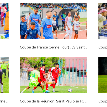
Coupe de France (6ème Tour) : JS Saint Pierroise - ES Dominicaine
Finale Coupe de la Réunion: AS Jeanne D'Arc - Saint Pauloise FC
Coupe de la Réunion: Saint Pauloise FC - Saint Denis FC