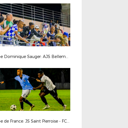
Coupe Dominique Sauger: AJS Bellemène - SS Charles de Foucauld
Coupe de France: JS Saint Pierroise - FC La Ville Saint Suzanne