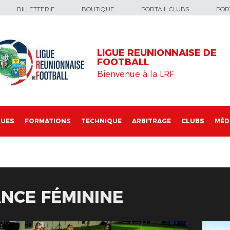
BILLETTERIE
BOUTIQUE
PORTAIL CLUBS
PORT
LIGUE REUNIONNAISE DE
FOOTBALL
Bienvenue à la LRF
QUES
FORMATIONS
TECHNIQUE
ARBITRAGE
CLUBS
MÉD
NCE FÉMININE