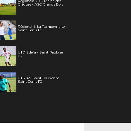
Régionale 3: FC Plaine des
Grègues - ASC Grands Bois
Régional 1: La Tamponnaise -
Saint Denis FC
U17: Sdefa - Saint Pauloise
FC
U15: AS Saint Louisienne -
Saint Denis FC