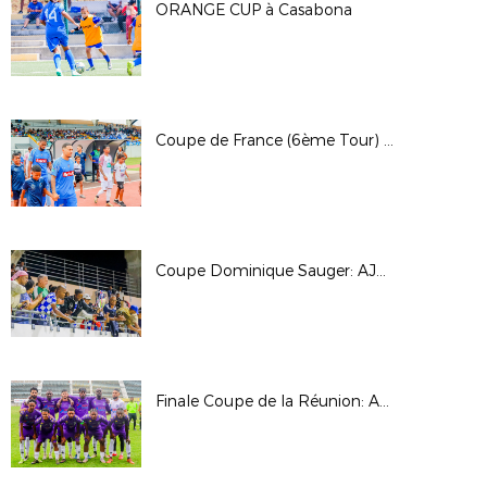
ORANGE CUP à Casabona
Coupe de France (6ème Tour) : JS Saint Pierroise - ES Dominicaine
Coupe Dominique Sauger: AJS Bellemène - SS Charles de Foucauld
Finale Coupe de la Réunion: AS Jeanne D'Arc - Saint Pauloise FC