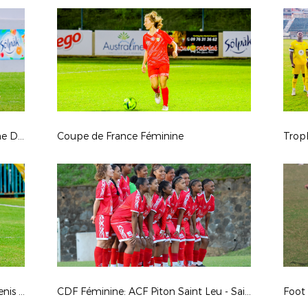
Régionale 1: AS Excelsior - AS Jeanne D'Arc
Coupe de France Féminine
Trophée des championnes: Saint Denis - La Tamponnaise
CDF Féminine: ACF Piton Saint Leu - Saint Pauloise FC
Foot