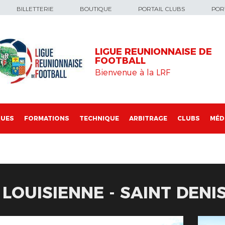
BILLETTERIE
BOUTIQUE
PORTAIL CLUBS
PORT
LIGUE REUNIONNAISE DE
FOOTBALL
Bienvenue à la LRF
QUES
FORMATIONS
TECHNIQUE
ARBITRAGE
CLUBS
MÉD
 LOUISIENNE - SAINT DENI