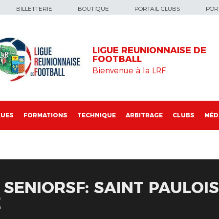
BILLETTERIE
BOUTIQUE
PORTAIL CLUBS
PORT
LIGUE REUNIONNAISE DE
FOOTBALL
Bienvenue à la LRF
QUES
FORMATIONS
TECHNIQUE
ARBITRAGE
CLUBS
MÉD
SENIORSF: SAINT PAULOISE
E