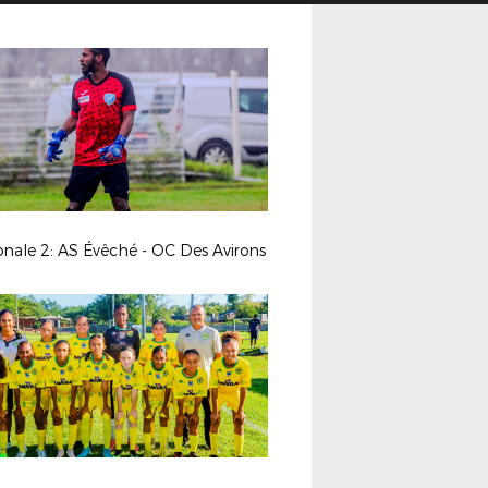
nale 2: AS Évêché - OC Des Avirons