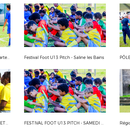
Festival Foot U13 Pitch - Phase départementale Garçons
Festival Foot U13 Pitch - Saline les Bains
RÉGIONAL 1 : FC RIVIÈRE DES GALETS - JS SAINT-PIERROISE (J1/2025)
FESTIVAL FOOT U13 PITCH - SAMEDI 5 AVRIL 2025