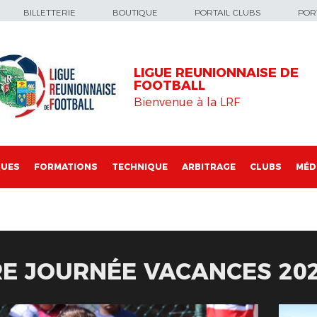
BILLETTERIE
BOUTIQUE
PORTAIL CLUBS
PORT
LIGUE REUNIONNAISE DE
FOOTBALL
Bienvenue à la LRF
QUES
FORMATIONS
TECHNIQUE
ARBITRAGE
CLUBS
MÉD
RE JOURNÉE VACANCES 20