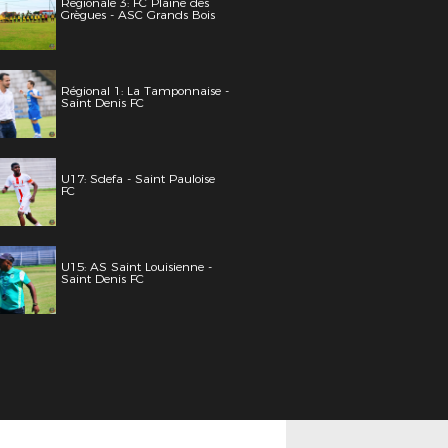
Régionale 3: FC Plaine des
Grègues - ASC Grands Bois
Régional 1: La Tamponnaise -
Saint Denis FC
U17: Sdefa - Saint Pauloise
FC
U15: AS Saint Louisienne -
Saint Denis FC