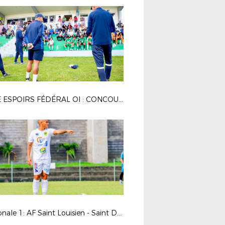
PÔLE ESPOIRS FÉDÉRAL OI : CONCOURS D'ENTRÉE - AVRIL 2025
Régionale 1: AF Saint Louisien - Saint Denis FC