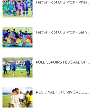
Festival Foot U13 Pitch - Phase départementale Garçons
Festival Foot U13 Pitch - Saline les Bains
PÔLE ESPOIRS FÉDÉRAL OI : CONCOURS D'ENTRÉE - AVRIL 2025
RÉGIONAL 1 : FC RIVIÈRE DES GALETS - JS SAINT-PIERROISE (J1/2025)