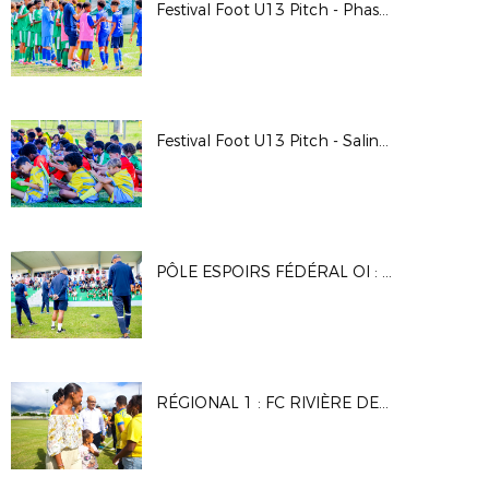
Festival Foot U13 Pitch - Phase départementale Garçons
Festival Foot U13 Pitch - Saline les Bains
PÔLE ESPOIRS FÉDÉRAL OI : CONCOURS D'ENTRÉE - AVRIL 2025
RÉGIONAL 1 : FC RIVIÈRE DES GALETS - JS SAINT-PIERROISE (J1/2025)