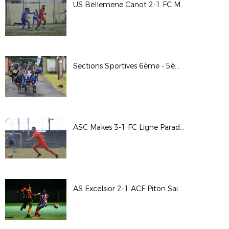
US Bellemene Canot 2-1 FC Moufia 10ème journée Régional 2 Poule A
Sections Sportives 6ème - 5ème au Creps
ASC Makes 3-1 FC Ligne Paradis Tour préliminaire de la coupe de la Réunion
AS Excelsior 2-1 ACF Piton Saint Leu 4ème tour de la coupe de France