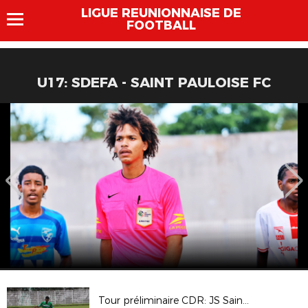
LIGUE REUNIONNAISE DE
FOOTBALL
U17: SDEFA - SAINT PAULOISE FC
Tour préliminaire CDR: JS Sainte Annoise - AS Saint Louisienne ( 1-2 AP )