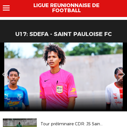
LIGUE REUNIONNAISE DE
FOOTBALL
U17: SDEFA - SAINT PAULOISE FC
Tour préliminaire CDR: JS Sainte Annoise - AS Saint Louisienne ( 1-2 AP )