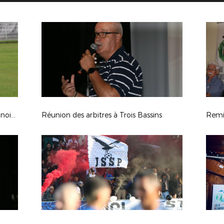
Tour préliminaire CDR: JS Sainte Annoise - AS Saint Louisienne ( 1-2 AP )
Réunion des arbitres à Trois Bassins