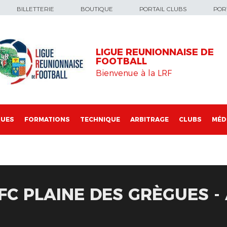
BILLETTERIE
BOUTIQUE
PORTAIL CLUBS
PORT
LIGUE REUNIONNAISE DE
FOOTBALL
Bienvenue à la LRF
QUES
FORMATIONS
TECHNIQUE
ARBITRAGE
CLUBS
MÉD
 FC PLAINE DES GRÈGUES 