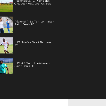
Régionale 3: FC Plaine des
Grègues - ASC Grands Bois
Régional 1: La Tamponnaise -
Saint Denis FC
U17: Sdefa - Saint Pauloise
FC
U15: AS Saint Louisienne -
Saint Denis FC