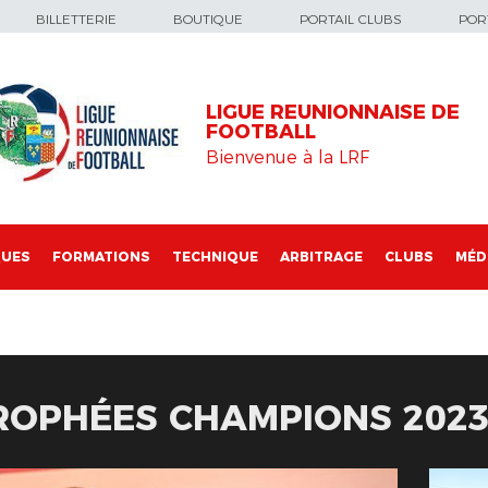
BILLETTERIE
BOUTIQUE
PORTAIL CLUBS
PORT
LIGUE REUNIONNAISE DE
FOOTBALL
Bienvenue à la LRF
QUES
FORMATIONS
TECHNIQUE
ARBITRAGE
CLUBS
MÉD
ROPHÉES CHAMPIONS 202