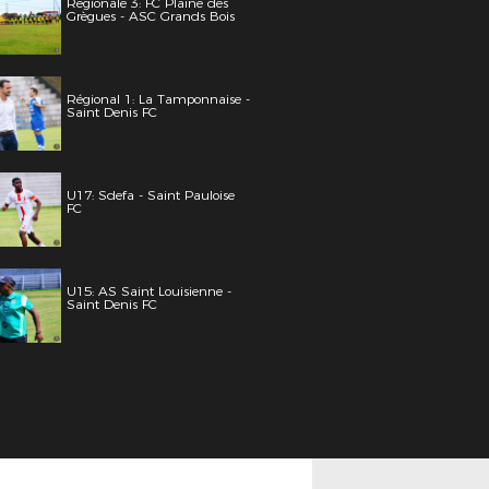
Régionale 3: FC Plaine des
Grègues - ASC Grands Bois
Régional 1: La Tamponnaise -
Saint Denis FC
U17: Sdefa - Saint Pauloise
FC
U15: AS Saint Louisienne -
Saint Denis FC