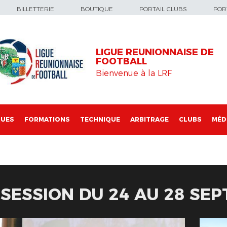
BILLETTERIE
BOUTIQUE
PORTAIL CLUBS
PORT
LIGUE REUNIONNAISE DE
FOOTBALL
Bienvenue à la LRF
QUES
FORMATIONS
TECHNIQUE
ARBITRAGE
CLUBS
MÉD
SSESSION DU 24 AU 28 SE