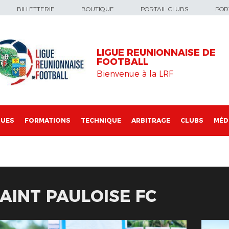
BILLETTERIE
BOUTIQUE
PORTAIL CLUBS
PORT
LIGUE REUNIONNAISE DE
FOOTBALL
Bienvenue à la LRF
QUES
FORMATIONS
TECHNIQUE
ARBITRAGE
CLUBS
MÉD
SAINT PAULOISE FC