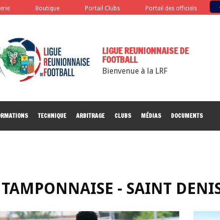
terie
Boutique
Portail Clubs
Portail des officiels
LIGUE REUNIONNAISE DE
FOOTBALL
Bienvenue à la LRF
ORMATIONS
TECHNIQUE
ARBITRAGE
CLUBS
MÉDIAS
DOCUMENTS
 TAMPONNAISE - SAINT DENIS