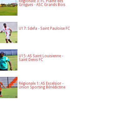
Régionale 3: FC Plaine des
Grègues - ASC Grands Bois
U17: Sdefa - Saint Pauloise FC
U15: AS Saint Louisienne -
Saint Denis FC
Régionale 1: AS Excelsior -
Union Sporting Bénédictine