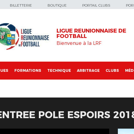
BILLETTERIE
BOUTIQUE
PORTAIL CLUBS
PORT
LIGUE REUNIONNAISE DE
FOOTBALL
Bienvenue à la LRF
QUES
FORMATIONS
TECHNIQUE
ARBITRAGE
CLUBS
MÉD
NTREE POLE ESPOIRS 201