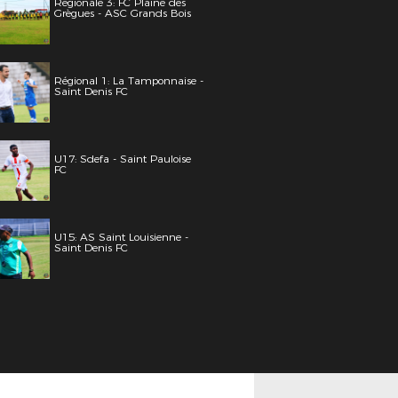
Régionale 3: FC Plaine des
Grègues - ASC Grands Bois
Régional 1: La Tamponnaise -
Saint Denis FC
U17: Sdefa - Saint Pauloise
FC
U15: AS Saint Louisienne -
Saint Denis FC