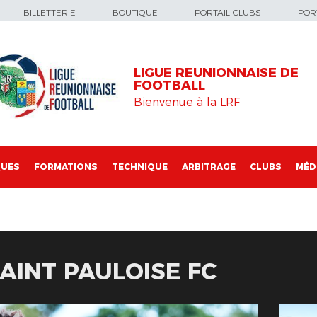
BILLETTERIE
BOUTIQUE
PORTAIL CLUBS
PORT
LIGUE REUNIONNAISE DE
FOOTBALL
Bienvenue à la LRF
QUES
FORMATIONS
TECHNIQUE
ARBITRAGE
CLUBS
MÉD
SAINT PAULOISE FC