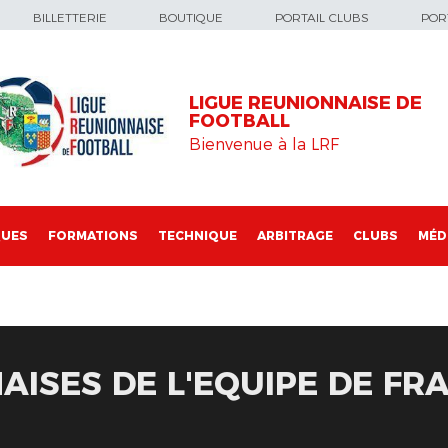
BILLETTERIE
BOUTIQUE
PORTAIL CLUBS
PORT
LIGUE REUNIONNAISE DE
FOOTBALL
Bienvenue à la LRF
QUES
FORMATIONS
TECHNIQUE
ARBITRAGE
CLUBS
MÉD
AISES DE L'EQUIPE DE FR