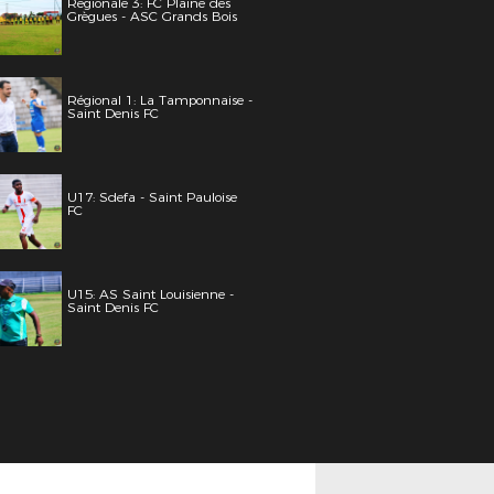
Régionale 3: FC Plaine des
Grègues - ASC Grands Bois
Régional 1: La Tamponnaise -
Saint Denis FC
U17: Sdefa - Saint Pauloise
FC
U15: AS Saint Louisienne -
Saint Denis FC