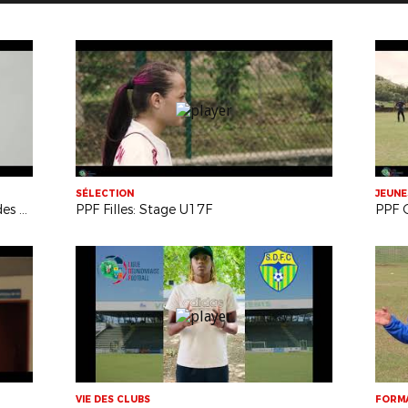
SÉLECTION
JEUNE
Generation 2005: Stage à la Plaine des Cafres
PPF Filles: Stage U17F
PPF 
VIE DES CLUBS
FORM