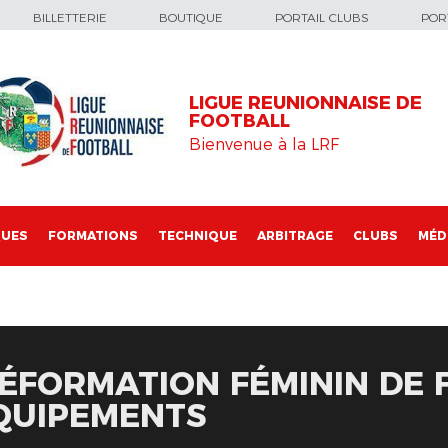
BILLETTERIE
BOUTIQUE
PORTAIL CLUBS
PORT
LIGUE REUNIONNAISE DE
FOOTBALL
Bienvenue à la LRF
QUES
FORMATIONS
TECHNIQUE
ARBITRAGE
CLUBS
MÉD
ÉFORMATION FÉMININ DE 
ÉQUIPEMENTS