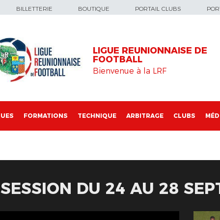
BILLETTERIE
BOUTIQUE
PORTAIL CLUBS
PORT
LIGUE REUNIONNAISE DE
FOOTBALL
Bienvenue à la LRF
QUES
FORMATIONS
TECHNIQUE
ARBITRAGE
CLUBS
MÉD
SSESSION DU 24 AU 28 SE