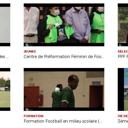
JEUNES
SÉLEC
Generation 2005: Stage à la Plaine des Cafres
Centre de Préformation Féminin de Football: Remise des équipements
PPF F
FORMATION
VIE D
Formation Football en milieu scolaire ( secondaire )
3ème