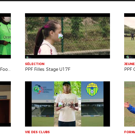
SÉLECTION
JEUNE
Centre de Préformation Féminin de Football: Remise des équipements
PPF Filles: Stage U17F
PPF 
VIE DES CLUBS
FORM