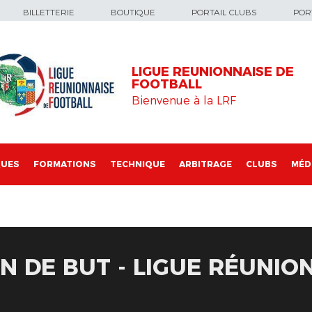
BILLETTERIE
BOUTIQUE
PORTAIL CLUBS
PORT
LIGUE REUNIONNAISE DE
FOOTBALL
Bienvenue à la LRF
QUES
FORMATIONS
TECHNIQUE
ARBITRAGE
CLUBS
MÉD
N DE BUT - LIGUE RÉUNIO