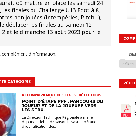
aurait dû mettre en place les samedi 24
 les finales du Challenge U13 Foot à 8,
ntres non jouées (intempéries, Pitch…),
e déplacer les finales au samedi 12
 2 et le dimanche 13 août 2023 pour le
COMP
ut complément d’information.
CHA
TTE CATÉGORIE
RÈGLE
ACCOMPAGNEMENT DES CLUBS | DÉTECTIONS |
INFOS-LIGUE | PÔLE ESPOIRS | SPORT-ETUDE
POINT D’ÉTAPE PPF : PARCOURS DU
FÉMININ | VIE DES CLUBS
JOUEUR ET DE LA JOUEUSE VERS
LES STRU...
La Direction Technique Régionale a mené
depuis le début de saison la vaste opération
d'identification des...