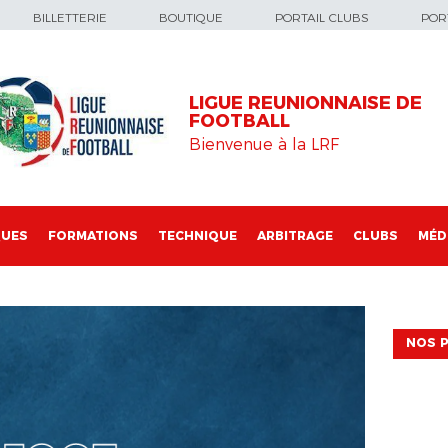
BILLETTERIE
BOUTIQUE
PORTAIL CLUBS
PORT
LIGUE REUNIONNAISE DE
FOOTBALL
Bienvenue à la LRF
QUES
FORMATIONS
TECHNIQUE
ARBITRAGE
CLUBS
MÉD
NOS P