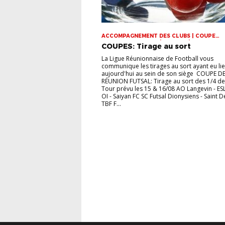
ACCOMPAGNEMENT DES CLUBS | COUPE
DOMINIQUE SAUGER | COUPES | FOOT LOISI
COUPES: Tirage au sort
FUTSAL | INFOS-LIGUE | JEUNES | U14 | U15 |
VIE DES CLUBS
La Ligue Réunionnaise de Football vous
communique les tirages au sort ayant eu li
aujourd'hui au sein de son siège COUPE DE
RÉUNION FUTSAL: Tirage au sort des 1/4 de 
Tour prévu les 15 & 16/08 AO Langevin - ES
OI - Saiyan FC SC Futsal Dionysiens - Saint D
TBF F...