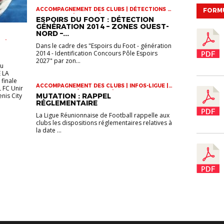
ACCOMPAGNEMENT DES CLUBS | DÉTECTIONS |
FORM
INFOS-LIGUE | JEUNES | VIE DES CLUBS
ESPOIRS DU FOOT : DÉTECTION
GÉNÉRATION 2014 – ZONES OUEST-
NORD –...
R |
Dans le cadre des "Espoirs du Foot - génération
 U17 |
2014 - Identification Concours Pôle Espoirs
2027" par zon...
eu
 LA
finale
ACCOMPAGNEMENT DES CLUBS | INFOS-LIGUE |
L FC Unir
STATUTS ET RÈGLEMENTS | VIE DES CLUBS
enis City
MUTATION : RAPPEL
RÉGLEMENTAIRE
La Ligue Réunionnaise de Football rappelle aux
clubs les dispositions réglementaires relatives à
la date ...