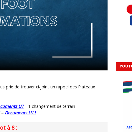
YOUT
s prie de trouver ci-joint
un rappel des
Plateaux
cuments U7
– 1 changement de terrain
–
Documents U11
t à 8 :