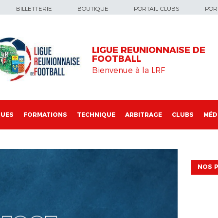
BILLETTERIE
BOUTIQUE
PORTAIL CLUBS
PORT
LIGUE REUNIONNAISE DE
FOOTBALL
Bienvenue à la LRF
QUES
FORMATIONS
TECHNIQUE
ARBITRAGE
CLUBS
MÉD
NOS P