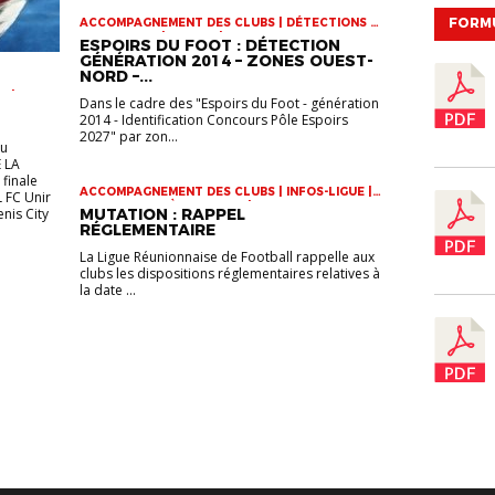
FORM
ACCOMPAGNEMENT DES CLUBS | DÉTECTIONS |
INFOS-LIGUE | JEUNES | VIE DES CLUBS
ESPOIRS DU FOOT : DÉTECTION
GÉNÉRATION 2014 – ZONES OUEST-
NORD –...
R |
Dans le cadre des "Espoirs du Foot - génération
 U17 |
2014 - Identification Concours Pôle Espoirs
2027" par zon...
eu
 LA
finale
ACCOMPAGNEMENT DES CLUBS | INFOS-LIGUE |
L FC Unir
STATUTS ET RÈGLEMENTS | VIE DES CLUBS
enis City
MUTATION : RAPPEL
RÉGLEMENTAIRE
La Ligue Réunionnaise de Football rappelle aux
clubs les dispositions réglementaires relatives à
la date ...