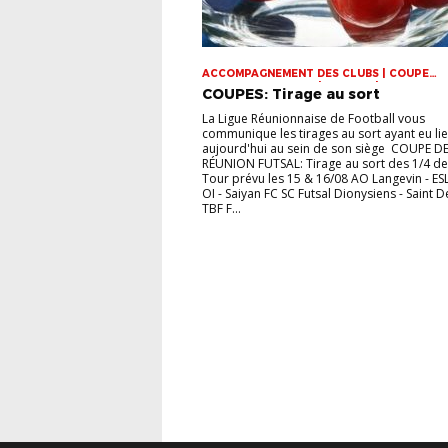
ACCOMPAGNEMENT DES CLUBS | COUPE
DOMINIQUE SAUGER | COUPES | FOOT LOISI
COUPES: Tirage au sort
FUTSAL | INFOS-LIGUE | JEUNES | U14 | U15 |
VIE DES CLUBS
La Ligue Réunionnaise de Football vous
communique les tirages au sort ayant eu li
aujourd'hui au sein de son siège COUPE DE
RÉUNION FUTSAL: Tirage au sort des 1/4 de 
Tour prévu les 15 & 16/08 AO Langevin - ES
OI - Saiyan FC SC Futsal Dionysiens - Saint D
TBF F...