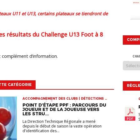
ateaux U11 et U13, certains plateaux se tiendront de
es résultats du Challenge U13 Foot à 8
COMP
ut complément d’information.
CHA
TTE CATÉGORIE
RÈGLE
ACCOMPAGNEMENT DES CLUBS | DÉTECTIONS |
INFOS-LIGUE | PÔLE ESPOIRS | SPORT-ETUDE
POINT D’ÉTAPE PPF : PARCOURS DU
FÉMININ | VIE DES CLUBS
JOUEUR ET DE LA JOUEUSE VERS
LES STRU...
La Direction Technique Régionale a mené
depuis le début de saison la vaste opération
d'identification des...