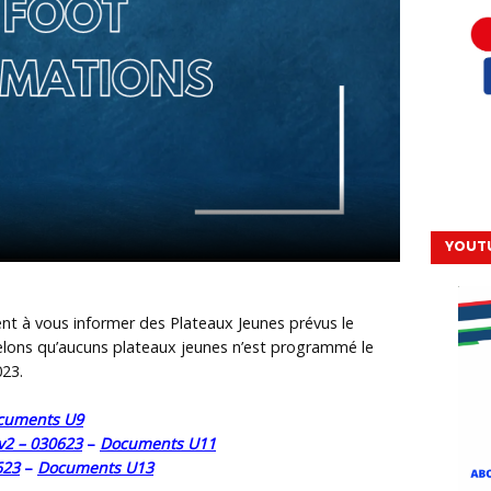
YOUT
ent à vous informer des Plateaux Jeunes prévus le
elons qu’aucuns plateaux jeunes n’est programmé le
023.
cuments U9
v2 – 030623
–
Documents U11
623
–
Documents U13