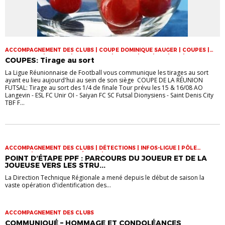
ACCOMPAGNEMENT DES CLUBS | COUPE DOMINIQUE SAUGER | COUPES |
FOOT LOISIR | FUTSAL | INFOS-LIGUE | JEUNES | U14 | U15 | U17 | VIE DES
COUPES: Tirage au sort
CLUBS
La Ligue Réunionnaise de Football vous communique les tirages au sort
ayant eu lieu aujourd'hui au sein de son siège COUPE DE LA RÉUNION
FUTSAL: Tirage au sort des 1/4 de finale Tour prévu les 15 & 16/08 AO
Langevin - ESL FC Unir OI - Saiyan FC SC Futsal Dionysiens - Saint Denis City
TBF F...
ACCOMPAGNEMENT DES CLUBS | DÉTECTIONS | INFOS-LIGUE | PÔLE
ESPOIRS | SPORT-ETUDE FÉMININ | VIE DES CLUBS
POINT D’ÉTAPE PPF : PARCOURS DU JOUEUR ET DE LA
JOUEUSE VERS LES STRU...
La Direction Technique Régionale a mené depuis le début de saison la
vaste opération d'identification des...
ACCOMPAGNEMENT DES CLUBS
COMMUNIQUÉ – HOMMAGE ET CONDOLÉANCES