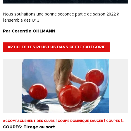
Nous souhaitons une bonne seconde partie de saison 2022 à
l’ensemble des U13.
Par
Corentin
OHLMANN
ARTICLES LES PLUS LUS DANS CETTE CATÉGORIE
ACCOMPAGNEMENT DES CLUBS | COUPE DOMINIQUE SAUGER | COUPES |
FOOT LOISIR | FUTSAL | INFOS-LIGUE | JEUNES | U14 | U15 | U17 | VIE DES
COUPES: Tirage au sort
CLUBS