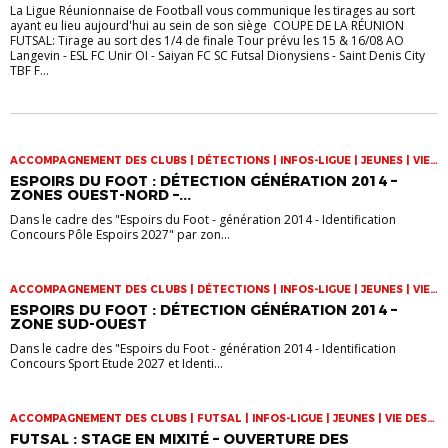
La Ligue Réunionnaise de Football vous communique les tirages au sort
ayant eu lieu aujourd'hui au sein de son siège COUPE DE LA RÉUNION
FUTSAL: Tirage au sort des 1/4 de finale Tour prévu les 15 & 16/08 AO
Langevin - ESL FC Unir OI - Saiyan FC SC Futsal Dionysiens - Saint Denis City
TBF F...
ACCOMPAGNEMENT DES CLUBS | DÉTECTIONS | INFOS-LIGUE | JEUNES | VIE
DES CLUBS
ESPOIRS DU FOOT : DÉTECTION GÉNÉRATION 2014 –
ZONES OUEST-NORD –...
Dans le cadre des "Espoirs du Foot - génération 2014 - Identification
Concours Pôle Espoirs 2027" par zon...
ACCOMPAGNEMENT DES CLUBS | DÉTECTIONS | INFOS-LIGUE | JEUNES | VIE
DES CLUBS
ESPOIRS DU FOOT : DÉTECTION GÉNÉRATION 2014 –
ZONE SUD-OUEST
Dans le cadre des "Espoirs du Foot - génération 2014 - Identification
Concours Sport Etude 2027 et Identi...
ACCOMPAGNEMENT DES CLUBS | FUTSAL | INFOS-LIGUE | JEUNES | VIE DES
CLUBS
FUTSAL : STAGE EN MIXITÉ – OUVERTURE DES