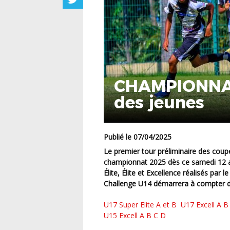
CHAMPIONNATS
des jeunes
Publié le 07/04/2025
Le premier tour préliminaire des coupes passé, les U17 et U15 ont rendez-vous avec le
championnat 2025 dès ce samedi 12 av
Élite, Élite et Excellence réalisés pa
Challenge U14 démarrera à compter du
U17 Super Elite A et B
U17 Excell A 
U15 Excell A B C D