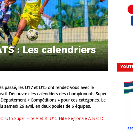
 : Les calendriers
YOUT
ril. Découvrez les calendriers des championnats Super
r le Département « Compétitions » pour ces catégories. Le
 samedi 26 avril, en deux poules de 6 équipes.
B C
U15 Super Elite A et B
U15 Elite Régionale A B C D