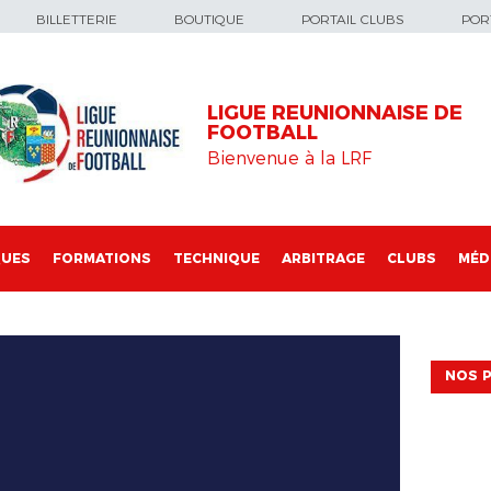
BILLETTERIE
BOUTIQUE
PORTAIL CLUBS
PORT
LIGUE REUNIONNAISE DE
FOOTBALL
Bienvenue à la LRF
QUES
FORMATIONS
TECHNIQUE
ARBITRAGE
CLUBS
MÉD
NOS P