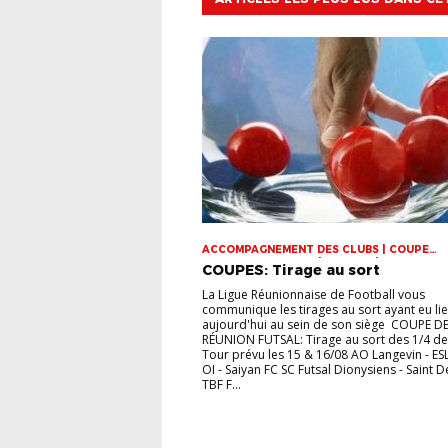
ACCOMPAGNEMENT DES CLUBS | COUPE
DOMINIQUE SAUGER | COUPES | FOOT LOISI
COUPES: Tirage au sort
FUTSAL | INFOS-LIGUE | JEUNES | U14 | U15 |
VIE DES CLUBS
La Ligue Réunionnaise de Football vous
communique les tirages au sort ayant eu li
aujourd'hui au sein de son siège COUPE DE
RÉUNION FUTSAL: Tirage au sort des 1/4 de 
Tour prévu les 15 & 16/08 AO Langevin - ES
OI - Saiyan FC SC Futsal Dionysiens - Saint D
TBF F...