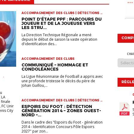
ACCOMPAGNEMENT DES CLUBS | DÉTECTIONS |
INFOS-LIGUE | PÔLE ESPOIRS | SPORT-ETUDE
POINT D’ÉTAPE PPF : PARCOURS DU
FÉMININ | VIE DES CLUBS
JOUEUR ET DE LA JOUEUSE VERS
LES STRU...
La Direction Technique Régionale a mené
COMP
depuis le début de saison la vaste opération
d'identification des...
CHA
ACCOMPAGNEMENT DES CLUBS
COMMUNIQUÉ – HOMMAGE ET
CONDOLÉANCES
La Ligue Réunionnaise de Football a appris avec
R |
une profonde tristesse le décès du père de
RÈGLE
 U17 |
Johan Guillou,...
eu
 LA
ACCOMPAGNEMENT DES CLUBS | DÉTECTIONS |
finale
INFOS-LIGUE | JEUNES | VIE DES CLUBS
L FC Unir
ESPOIRS DU FOOT : DÉTECTION
enis City
GÉNÉRATION 2014 – ZONES OUEST-
NORD –...
Dans le cadre des "Espoirs du Foot - génération
2014 - Identification Concours Pôle Espoirs
2027" par zon...