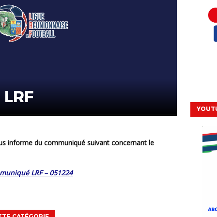
 LRF
YOUT
muniqué LRF – 051224
TTE CATÉGORIE