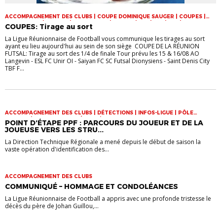
ACCOMPAGNEMENT DES CLUBS | COUPE DOMINIQUE SAUGER | COUPES |
FOOT LOISIR | FUTSAL | INFOS-LIGUE | JEUNES | U14 | U15 | U17 | VIE DES
COUPES: Tirage au sort
CLUBS
La Ligue Réunionnaise de Football vous communique les tirages au sort
ayant eu lieu aujourd'hui au sein de son siège COUPE DE LA RÉUNION
FUTSAL: Tirage au sort des 1/4 de finale Tour prévu les 15 & 16/08 AO
Langevin - ESL FC Unir OI - Saiyan FC SC Futsal Dionysiens - Saint Denis City
TBF F...
ACCOMPAGNEMENT DES CLUBS | DÉTECTIONS | INFOS-LIGUE | PÔLE
ESPOIRS | SPORT-ETUDE FÉMININ | VIE DES CLUBS
POINT D’ÉTAPE PPF : PARCOURS DU JOUEUR ET DE LA
JOUEUSE VERS LES STRU...
La Direction Technique Régionale a mené depuis le début de saison la
vaste opération d'identification des...
ACCOMPAGNEMENT DES CLUBS
COMMUNIQUÉ – HOMMAGE ET CONDOLÉANCES
La Ligue Réunionnaise de Football a appris avec une profonde tristesse le
décès du père de Johan Guillou,...