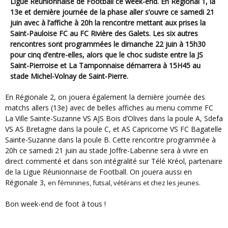
Ligue Réunionnaise de Football ce week-end. En Régional 1, la
13e et dernière journée de la phase aller s’ouvre ce samedi 21
juin avec à l’affiche à 20h la rencontre mettant aux prises la
Saint-Pauloise FC au FC Rivière des Galets. Les six autres
rencontres sont programmées le dimanche 22 juin à 15h30
pour cinq d’entre-elles, alors que le choc sudiste entre la JS
Saint-Pierroise et La Tamponnaise démarrera à 15H45 au
stade Michel-Volnay de Saint-Pierre.
En Régionale 2, on jouera également la dernière journée des
matchs allers (13e) avec de belles affiches au menu comme FC
La Ville Sainte-Suzanne VS AJS Bois d’Olives dans la poule A, Sdefa
VS AS Bretagne dans la poule C, et AS Capricorne VS FC Bagatelle
Sainte-Suzanne dans la poule B. Cette rencontre programmée à
20h ce samedi 21 juin au stade Joffre-Labenne sera à vivre en
direct commenté et dans son intégralité sur Télé Kréol, partenaire
de la Ligue Réunionnaise de Football. On jouera aussi en
Régionale 3,
en féminines, futsal, vétérans et chez les jeunes.
Bon week-end de foot à tous !