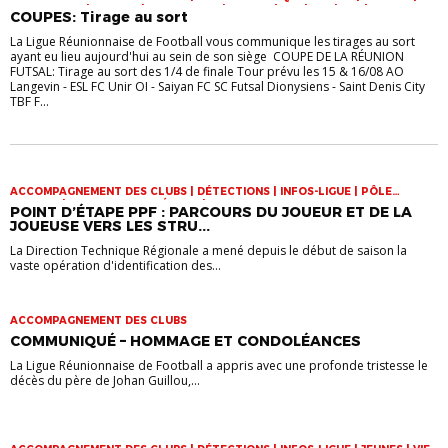
FOOT LOISIR | FUTSAL | INFOS-LIGUE | JEUNES | U14 | U15 | U17 | VIE DES
COUPES: Tirage au sort
CLUBS
La Ligue Réunionnaise de Football vous communique les tirages au sort
ayant eu lieu aujourd'hui au sein de son siège COUPE DE LA RÉUNION
FUTSAL: Tirage au sort des 1/4 de finale Tour prévu les 15 & 16/08 AO
Langevin - ESL FC Unir OI - Saiyan FC SC Futsal Dionysiens - Saint Denis City
TBF F...
ACCOMPAGNEMENT DES CLUBS | DÉTECTIONS | INFOS-LIGUE | PÔLE
ESPOIRS | SPORT-ETUDE FÉMININ | VIE DES CLUBS
POINT D’ÉTAPE PPF : PARCOURS DU JOUEUR ET DE LA
JOUEUSE VERS LES STRU...
La Direction Technique Régionale a mené depuis le début de saison la
vaste opération d'identification des...
ACCOMPAGNEMENT DES CLUBS
COMMUNIQUÉ – HOMMAGE ET CONDOLÉANCES
La Ligue Réunionnaise de Football a appris avec une profonde tristesse le
décès du père de Johan Guillou,...