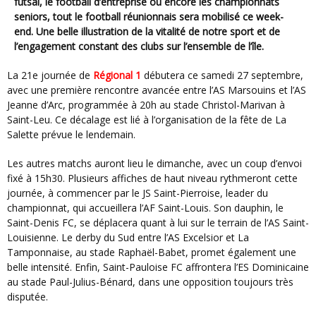
futsal, le football d’entreprise ou encore les championnats
seniors, tout le football réunionnais sera mobilisé ce week-
end. Une belle illustration de la vitalité de notre sport et de
l’engagement constant des clubs sur l’ensemble de l’île.
La 21e journée de
Régional 1
débutera ce samedi 27 septembre,
avec une première rencontre avancée entre l’AS Marsouins et l’AS
Jeanne d’Arc, programmée à 20h au stade Christol-Marivan à
Saint-Leu. Ce décalage est lié à l’organisation de la fête de La
Salette prévue le lendemain.
Les autres matchs auront lieu le dimanche, avec un coup d’envoi
fixé à 15h30. Plusieurs affiches de haut niveau rythmeront cette
journée, à commencer par le JS Saint-Pierroise, leader du
championnat, qui accueillera l’AF Saint-Louis. Son dauphin, le
Saint-Denis FC, se déplacera quant à lui sur le terrain de l’AS Saint-
Louisienne. Le derby du Sud entre l’AS Excelsior et La
Tamponnaise, au stade Raphaël-Babet, promet également une
belle intensité. Enfin, Saint-Pauloise FC affrontera l’ES Dominicaine
au stade Paul-Julius-Bénard, dans une opposition toujours très
disputée.