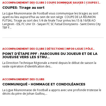
ACCOMPAGNEMENT DES CLUBS | COUPE DOMINIQUE SAUGER | COUPES |
FOOT LOISIR | FUTSAL | INFOS-LIGUE | JEUNES | U14 | U15 | U17 | VIE DES
COUPES: Tirage au sort
CLUBS
La Ligue Réunionnaise de Football vous communique les tirages au sort
ayant eu lieu aujourd'hui au sein de son siège COUPE DE LA RÉUNION
FUTSAL: Tirage au sort des 1/4 de finale Tour prévu les 15 & 16/08 AO
Langevin - ESL FC Unir OI - Saiyan FC SC Futsal Dionysiens - Saint Denis City
TBF F...
ACCOMPAGNEMENT DES CLUBS | DÉTECTIONS | INFOS-LIGUE | PÔLE
ESPOIRS | SPORT-ETUDE FÉMININ | VIE DES CLUBS
POINT D’ÉTAPE PPF : PARCOURS DU JOUEUR ET DE LA
JOUEUSE VERS LES STRU...
La Direction Technique Régionale a mené depuis le début de saison la
vaste opération d'identification des...
ACCOMPAGNEMENT DES CLUBS
COMMUNIQUÉ – HOMMAGE ET CONDOLÉANCES
La Ligue Réunionnaise de Football a appris avec une profonde tristesse le
décès du père de Johan Guillou,...