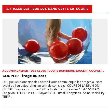
ARTICLES LES PLUS LUS DANS CETTE CATÉGORIE
ACCOMPAGNEMENT DES CLUBS | COUPE DOMINIQUE SAUGER | COUPES |
FOOT LOISIR | FUTSAL | INFOS-LIGUE | JEUNES | U14 | U15 | U17 | VIE DES
COUPES: Tirage au sort
CLUBS
La Ligue Réunionnaise de Football vous communique les tirages au sort
ayant eu lieu aujourd'hui au sein de son siège COUPE DE LA RÉUNION
FUTSAL: Tirage au sort des 1/4 de finale Tour prévu les 15 & 16/08 AO
Langevin - ESL FC Unir OI - Saiyan FC SC Futsal Dionysiens - Saint Denis City
TBF F...