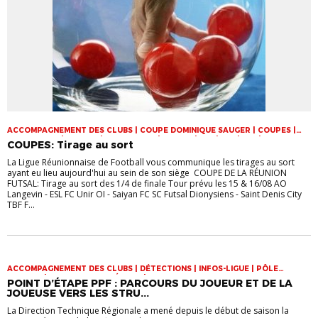
ACCOMPAGNEMENT DES CLUBS | COUPE DOMINIQUE SAUGER | COUPES |
FOOT LOISIR | FUTSAL | INFOS-LIGUE | JEUNES | U14 | U15 | U17 | VIE DES
COUPES: Tirage au sort
CLUBS
La Ligue Réunionnaise de Football vous communique les tirages au sort
ayant eu lieu aujourd'hui au sein de son siège COUPE DE LA RÉUNION
FUTSAL: Tirage au sort des 1/4 de finale Tour prévu les 15 & 16/08 AO
Langevin - ESL FC Unir OI - Saiyan FC SC Futsal Dionysiens - Saint Denis City
TBF F...
ACCOMPAGNEMENT DES CLUBS | DÉTECTIONS | INFOS-LIGUE | PÔLE
ESPOIRS | SPORT-ETUDE FÉMININ | VIE DES CLUBS
POINT D’ÉTAPE PPF : PARCOURS DU JOUEUR ET DE LA
JOUEUSE VERS LES STRU...
La Direction Technique Régionale a mené depuis le début de saison la