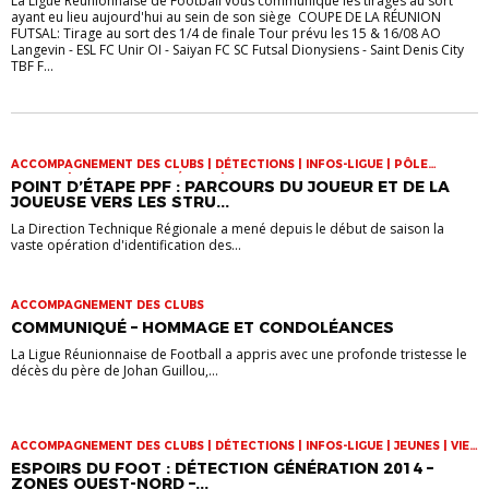
La Ligue Réunionnaise de Football vous communique les tirages au sort
ayant eu lieu aujourd'hui au sein de son siège COUPE DE LA RÉUNION
FUTSAL: Tirage au sort des 1/4 de finale Tour prévu les 15 & 16/08 AO
Langevin - ESL FC Unir OI - Saiyan FC SC Futsal Dionysiens - Saint Denis City
TBF F...
ACCOMPAGNEMENT DES CLUBS | DÉTECTIONS | INFOS-LIGUE | PÔLE
ESPOIRS | SPORT-ETUDE FÉMININ | VIE DES CLUBS
POINT D’ÉTAPE PPF : PARCOURS DU JOUEUR ET DE LA
JOUEUSE VERS LES STRU...
La Direction Technique Régionale a mené depuis le début de saison la
vaste opération d'identification des...
ACCOMPAGNEMENT DES CLUBS
COMMUNIQUÉ – HOMMAGE ET CONDOLÉANCES
La Ligue Réunionnaise de Football a appris avec une profonde tristesse le
décès du père de Johan Guillou,...
ACCOMPAGNEMENT DES CLUBS | DÉTECTIONS | INFOS-LIGUE | JEUNES | VIE
DES CLUBS
ESPOIRS DU FOOT : DÉTECTION GÉNÉRATION 2014 –
ZONES OUEST-NORD –...