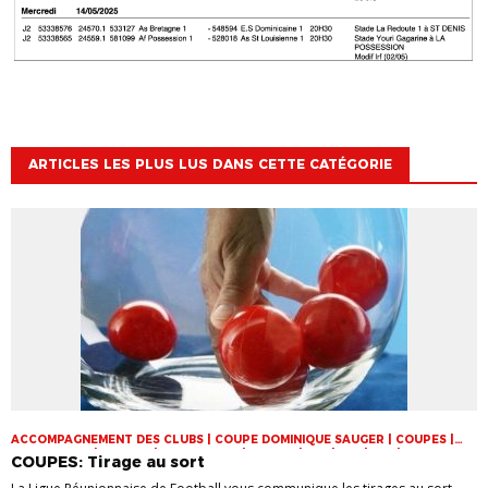
ARTICLES LES PLUS LUS DANS CETTE CATÉGORIE
ACCOMPAGNEMENT DES CLUBS | COUPE DOMINIQUE SAUGER | COUPES |
FOOT LOISIR | FUTSAL | INFOS-LIGUE | JEUNES | U14 | U15 | U17 | VIE DES
COUPES: Tirage au sort
CLUBS