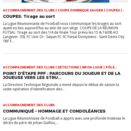
ACCOMPAGNEMENT DES CLUBS | COUPE DOMINIQUE SAUGER | COUPES |
FOOT LOISIR | FUTSAL | INFOS-LIGUE | JEUNES | U14 | U15 | U17 | VIE DES
COUPES: Tirage au sort
CLUBS
La Ligue Réunionnaise de Football vous communique les tirages au sort
ayant eu lieu aujourd'hui au sein de son siège COUPE DE LA RÉUNION
FUTSAL: Tirage au sort des 1/4 de finale Tour prévu les 15 & 16/08 AO
Langevin - ESL FC Unir OI - Saiyan FC SC Futsal Dionysiens - Saint Denis City
TBF F...
ACCOMPAGNEMENT DES CLUBS | DÉTECTIONS | INFOS-LIGUE | PÔLE
ESPOIRS | SPORT-ETUDE FÉMININ | VIE DES CLUBS
POINT D’ÉTAPE PPF : PARCOURS DU JOUEUR ET DE LA
JOUEUSE VERS LES STRU...
La Direction Technique Régionale a mené depuis le début de saison la
vaste opération d'identification des...
ACCOMPAGNEMENT DES CLUBS
COMMUNIQUÉ – HOMMAGE ET CONDOLÉANCES
La Ligue Réunionnaise de Football a appris avec une profonde tristesse le
décès du père de Johan Guillou,...