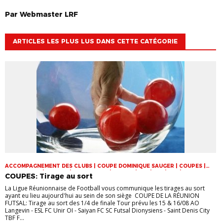
Par
Webmaster
LRF
ARTICLES LES PLUS LUS DANS CETTE CATÉGORIE
ACCOMPAGNEMENT DES CLUBS | COUPE DOMINIQUE SAUGER | COUPES |
FOOT LOISIR | FUTSAL | INFOS-LIGUE | JEUNES | U14 | U15 | U17 | VIE DES
COUPES: Tirage au sort
CLUBS
La Ligue Réunionnaise de Football vous communique les tirages au sort
ayant eu lieu aujourd'hui au sein de son siège COUPE DE LA RÉUNION
FUTSAL: Tirage au sort des 1/4 de finale Tour prévu les 15 & 16/08 AO
Langevin - ESL FC Unir OI - Saiyan FC SC Futsal Dionysiens - Saint Denis City
TBF F...