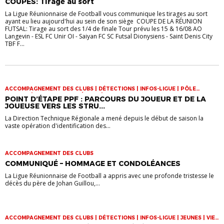
COUPES: Tirage au sort
CLUBS
La Ligue Réunionnaise de Football vous communique les tirages au sort
ayant eu lieu aujourd'hui au sein de son siège COUPE DE LA RÉUNION
FUTSAL: Tirage au sort des 1/4 de finale Tour prévu les 15 & 16/08 AO
Langevin - ESL FC Unir OI - Saiyan FC SC Futsal Dionysiens - Saint Denis City
TBF F...
ACCOMPAGNEMENT DES CLUBS | DÉTECTIONS | INFOS-LIGUE | PÔLE
ESPOIRS | SPORT-ETUDE FÉMININ | VIE DES CLUBS
POINT D’ÉTAPE PPF : PARCOURS DU JOUEUR ET DE LA
JOUEUSE VERS LES STRU...
La Direction Technique Régionale a mené depuis le début de saison la
vaste opération d'identification des...
ACCOMPAGNEMENT DES CLUBS
COMMUNIQUÉ – HOMMAGE ET CONDOLÉANCES
La Ligue Réunionnaise de Football a appris avec une profonde tristesse le
décès du père de Johan Guillou,...
ACCOMPAGNEMENT DES CLUBS | DÉTECTIONS | INFOS-LIGUE | JEUNES | VIE