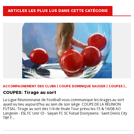
ARTICLES LES PLUS LUS DANS CETTE CATÉGORIE
ACCOMPAGNEMENT DES CLUBS | COUPE DOMINIQUE SAUGER | COUPES |
FOOT LOISIR | FUTSAL | INFOS-LIGUE | JEUNES | U14 | U15 | U17 | VIE DES
COUPES: Tirage au sort
CLUBS
La Ligue Réunionnaise de Football vous communique les tirages au sort
ayant eu lieu aujourd'hui au sein de son siège COUPE DE LA RÉUNION
FUTSAL: Tirage au sort des 1/4 de finale Tour prévu les 15 & 16/08 AO
Langevin - ESL FC Unir OI - Saiyan FC SC Futsal Dionysiens - Saint Denis City
TBF F...