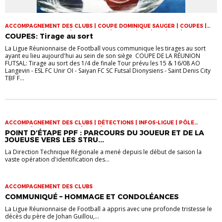
ACCOMPAGNEMENT DES CLUBS | COUPE DOMINIQUE SAUGER | COUPES |
FOOT LOISIR | FUTSAL | INFOS-LIGUE | JEUNES | U14 | U15 | U17 | VIE DES
COUPES: Tirage au sort
CLUBS
La Ligue Réunionnaise de Football vous communique les tirages au sort
ayant eu lieu aujourd'hui au sein de son siège COUPE DE LA RÉUNION
FUTSAL: Tirage au sort des 1/4 de finale Tour prévu les 15 & 16/08 AO
Langevin - ESL FC Unir OI - Saiyan FC SC Futsal Dionysiens - Saint Denis City
TBF F...
ACCOMPAGNEMENT DES CLUBS | DÉTECTIONS | INFOS-LIGUE | PÔLE
ESPOIRS | SPORT-ETUDE FÉMININ | VIE DES CLUBS
POINT D’ÉTAPE PPF : PARCOURS DU JOUEUR ET DE LA
JOUEUSE VERS LES STRU...
La Direction Technique Régionale a mené depuis le début de saison la
vaste opération d'identification des...
ACCOMPAGNEMENT DES CLUBS
COMMUNIQUÉ – HOMMAGE ET CONDOLÉANCES
La Ligue Réunionnaise de Football a appris avec une profonde tristesse le
décès du père de Johan Guillou,...