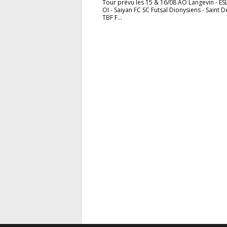
Tour prévu les 15 & 16/08 AO Langevin - ES
OI - Saiyan FC SC Futsal Dionysiens - Saint D
TBF F...