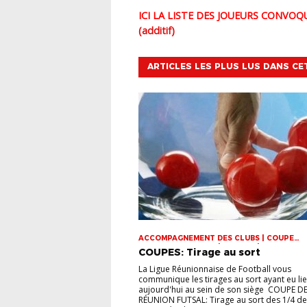
ICI LA LISTE DES JOUEURS CONVO
(additif)
ARTICLES LES PLUS LUS DANS CE
ACCOMPAGNEMENT DES CLUBS | COUPE
DOMINIQUE SAUGER | COUPES | FOOT LOISI
COUPES: Tirage au sort
FUTSAL | INFOS-LIGUE | JEUNES | U14 | U15 |
VIE DES CLUBS
La Ligue Réunionnaise de Football vous
communique les tirages au sort ayant eu li
aujourd'hui au sein de son siège COUPE DE
RÉUNION FUTSAL: Tirage au sort des 1/4 de 