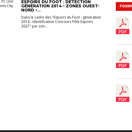
L FC Unir
ESPOIRS DU FOOT : DÉTECTION
enis City
GÉNÉRATION 2014 – ZONES OUEST-
FORM
NORD –...
Dans le cadre des "Espoirs du Foot - génération
2014 - Identification Concours Pôle Espoirs
2027" par zon...