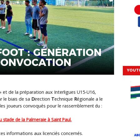
FOOT : GÉNÉRATION
 CONVOCATION
YOUT
» et de la préparation aux Interligues U15-U16,
r le biais de sa
D
irection
T
echnique
R
égionale a le
 des joueurs convoqués pour le
rassemblement du :
stade de la Palmeraie à Saint Paul.
ces informations aux licenciés concernés.