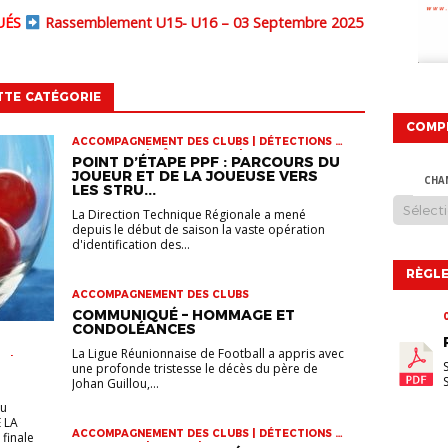
QUÉS
Rassemblement U15- U16 – 03 Septembre 2025
TTE CATÉGORIE
COMP
ACCOMPAGNEMENT DES CLUBS | DÉTECTIONS |
INFOS-LIGUE | PÔLE ESPOIRS | SPORT-ETUDE
POINT D’ÉTAPE PPF : PARCOURS DU
FÉMININ | VIE DES CLUBS
JOUEUR ET DE LA JOUEUSE VERS
CHA
LES STRU...
La Direction Technique Régionale a mené
depuis le début de saison la vaste opération
d'identification des...
RÈGLE
ACCOMPAGNEMENT DES CLUBS
COMMUNIQUÉ – HOMMAGE ET
CONDOLÉANCES
La Ligue Réunionnaise de Football a appris avec
R |
une profonde tristesse le décès du père de
 U17 |
Johan Guillou,...
eu
 LA
ACCOMPAGNEMENT DES CLUBS | DÉTECTIONS |
finale
INFOS-LIGUE | JEUNES | VIE DES CLUBS